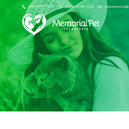
(22) 3518-0310
(22) 9 9908-1018
atendimento@m