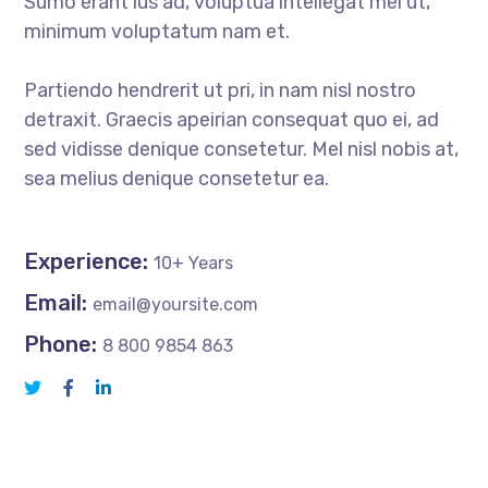
Sumo erant ius ad, voluptua intellegat mei ut,
minimum voluptatum nam et.
Partiendo hendrerit ut pri, in nam nisl nostro
detraxit. Graecis apeirian consequat quo ei, ad
sed vidisse denique consetetur. Mel nisl nobis at,
sea melius denique consetetur ea.
Experience:
10+ Years
Email:
email@yoursite.com
Phone:
8 800 9854 863