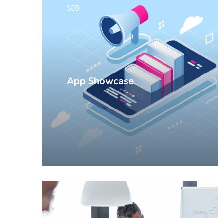
SEO
App Showcase
SEO