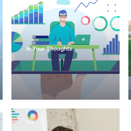
Branding
SEO
Web
In Your Thoughts
SEO