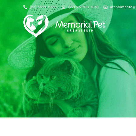
(22) 3518-0310
(22) 9 9908-1018
atendimento@m