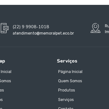
Ru
(22) 9 9908-1018
Im
atendimento@memoralpet.eco.br
ap
Serviços
Inicial
Página Inicial
Somos
Quem Somos
os
Produtos
os
Serviços
o
Contato