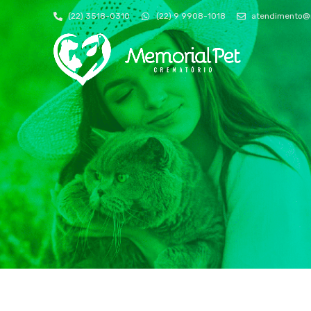
(22) 3518-0310
(22) 9 9908-1018
atendimento@m